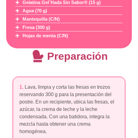
Gelatina Gel´Hada Sin Sabor® (15 g)
Agua (70 g)
Mantequilla (C/N)
Fresa (300 g)
Hojas de menta (C/N)
Preparación
1.
Lava, limpia y corta las fresas en trozos
reservando 300 g para la presentación del
postre. En un recipiente, ubica las fresas, el
azúcar, la crema de leche y la leche
condensada. Con una batidora, integra la
mezcla hasta obtener una crema
homogénea.