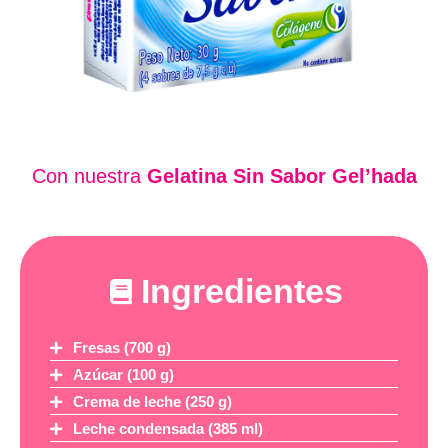
Con nuestra
Gelatina Sin Sabor Gel’hada
Ingredientes
Fresas (700 g)
Azúcar (100 g)
Crema de leche (250 g)
Leche condensada (385 ml)