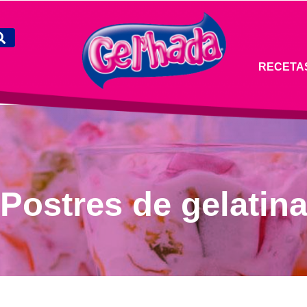
RECETA
Postres de gelatin