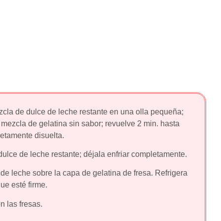
ezcla de dulce de leche restante en una olla pequeña;
a mezcla de gelatina sin sabor; revuelve 2 min. hasta
letamente disuelta.
dulce de leche restante; déjala enfriar completamente.
de leche sobre la capa de gelatina de fresa. Refrigera
ue esté firme.
n las fresas.