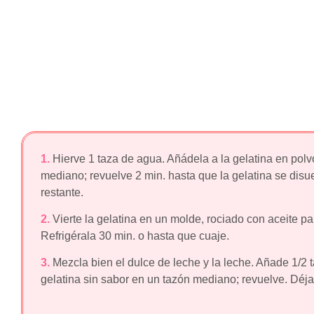
1.
Hierve 1 taza de agua. Añádela a la gelatina en polv
mediano; revuelve 2 min. hasta que la gelatina se disu
restante.
2.
Vierte la gelatina en un molde, rociado con aceite pa
Refrigérala 30 min. o hasta que cuaje.
3.
Mezcla bien el dulce de leche y la leche. Añade 1/2 
gelatina sin sabor en un tazón mediano; revuelve. Déja