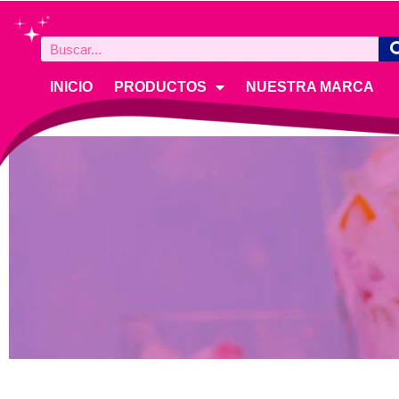
INICIO
PRODUCTOS
NUESTRA MARCA