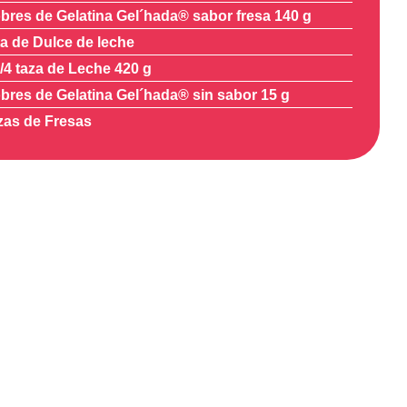
obres de Gelatina Gel´hada® sabor fresa 140 g
ta de Dulce de leche
3/4 taza de Leche 420 g
obres de Gelatina Gel´hada® sin sabor 15 g
zas de Fresas