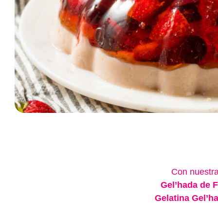
Con nuestr
Gel’hada de 
Gelatina Gel’h