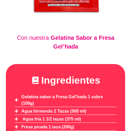
Con nuestra
Gelatina Sabor a Fresa
Gel’hada
Ingredientes
Gelatina sabor a Fresa Gel'hada 1 sobre
(100g)
Agua hirviendo 2 Tazas (500 ml)
Agua fría 1 1/2 tazas (375 ml)
Fresa picada 1 taza (200g)