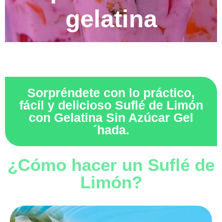
gelatina
Sorpréndete con lo práctico,
fácil y delicioso Suflé de Limón
con Gelatina Sin Azúcar Gel
´hada.
¿Cómo hacer un Suflé de
Limón?