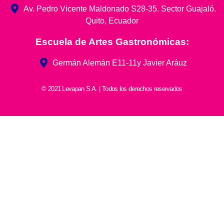
Av. Pedro Vicente Maldonado S28-35. Sector Guajaló.
Quito, Ecuador
Escuela de Artes Gastronómicas:
Germán Alemán E11-11y Javier Aráuz
© 2021 Levapan S.A. | Todos los derechos reservados