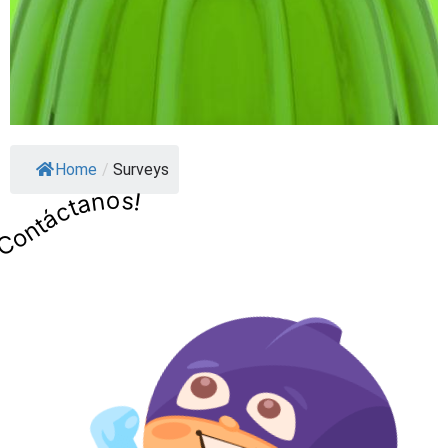
Home
/
Surveys
Contáctanos!