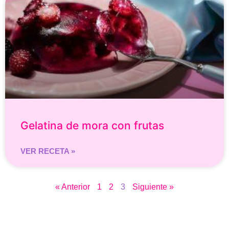
Gelatina de mora con frutas
VER RECETA »
« Anterior
1
2
3
Siguiente »